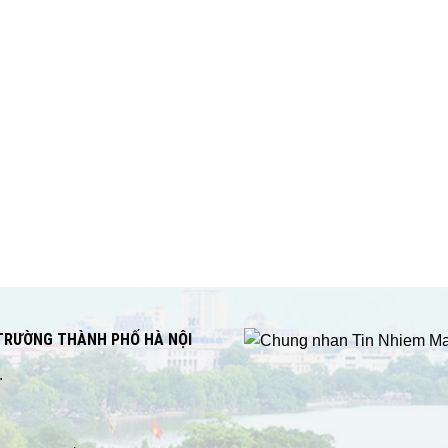
 TRƯỜNG THÀNH PHỐ HÀ NỘI
.