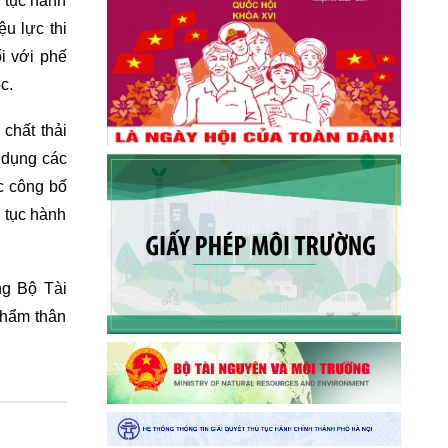
ủ tục hành
u lực thi
i với phế
c.
chất thải
ử dụng các
c công bố
 tục hành
ng Bộ Tài
phẩm thân