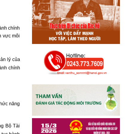
ành chính
nh vực môi
ản lý của
hành chính
chức năng
ng Bộ Tài