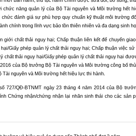
h mới ban hành, thủ tục hành chính được sửa đổi, bổ sung, th
vi chức năng quản lý của Bộ Tài nguyên và Môi trường hết hiệ
ổ chức đánh giá sự phù hợp quy chuẩn kỹ thuật môi trường đố
ành chính trong lĩnh vực bảo tồn thiên nhiên và đa dạng sinh họ
giới chất thải nguy hại; Chấp thuận liên kết để chuyển giao 
 hại/Giấy phép quản lý chất thải nguy hại; Chấp thuận việc s
ý chất thải nguy hại/Giấy phép quản lý chất thải nguy hại đượ
2016 của Bộ trưởng Bộ Tài nguyên và Môi trường công bố thủ
Tài nguyên và Môi trường hết hiệu lực thi hành.
h số 727/QĐ-BTNMT ngày 23 tháng 4 năm 2014 của Bộ trưở
hính Chứng nhận/chứng nhận lại nhãn sinh thái cho các sản 