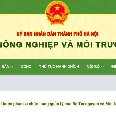
 BẢN
CCHC
THỦ TỤC HÀNH CHÍNH
NỘI BỘ
ĐI
g thuộc phạm vi chức năng quản lý của Bộ Tài nguyên và Môi 