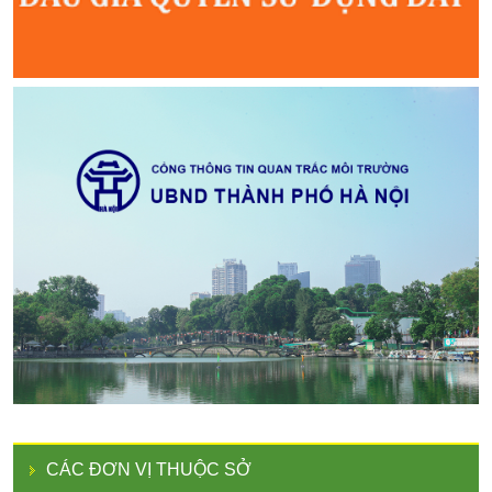
CÁC ĐƠN VỊ THUỘC SỞ