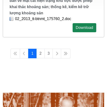
bản vẽ mặt cắt hiện trạng khu vực được phép
khai thác khoáng sản; thống kê, kiểm kê trữ
lượng khoáng sản
02_2013_tt-btnmt_175760_2.doc
Download
1
2
3