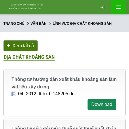
TRANG CHỦ
VĂN BẢN
LĨNH VỰC ĐỊA CHẤT KHOÁNG SẢN
Xem tất cả
ĐỊA CHẤT KHOÁNG SẢN
Thông tư hướng dẫn xuất khẩu khoáng sản làm
vật liệu xây dựng
04_2012_tt-bxd_148205.doc
Download
Thông tư sửa đổi mức thuế suất thuế xuất khẩu