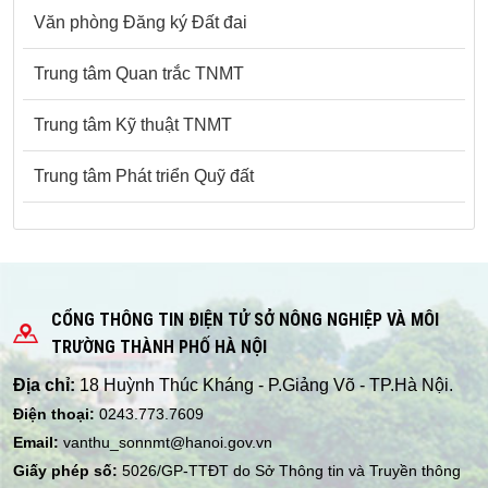
Văn phòng Đăng ký Đất đai
Trung tâm Quan trắc TNMT
Trung tâm Kỹ thuật TNMT
Trung tâm Phát triển Quỹ đất
CỔNG THÔNG TIN ĐIỆN TỬ SỞ NÔNG NGHIỆP VÀ MÔI
TRƯỜNG THÀNH PHỐ HÀ NỘI
Địa chỉ:
18 Huỳnh Thúc Kháng - P.Giảng Võ - TP.Hà Nội.
Điện thoại:
0243.773.7609
Email:
vanthu_sonnmt@hanoi.gov.vn
Giấy phép số:
5026/GP-TTĐT do Sở Thông tin và Truyền thông