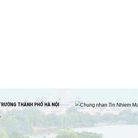
 TRƯỜNG THÀNH PHỐ HÀ NỘI
.