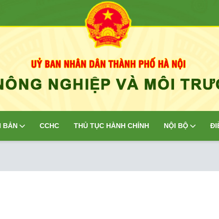
 BẢN
CCHC
THỦ TỤC HÀNH CHÍNH
NỘI BỘ
ĐI