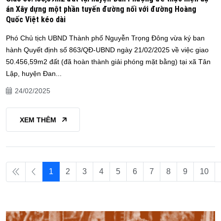
án Xây dựng một phần tuyến đường nối với đường Hoàng
Quốc Việt kéo dài
Phó Chủ tịch UBND Thành phố Nguyễn Trọng Đông vừa ký ban
hành Quyết định số 863/QĐ-UBND ngày 21/02/2025 về việc giao
50.456,59m2 đất (đã hoàn thành giải phóng mặt bằng) tại xã Tân
Lập, huyện Đan...
24/02/2025
XEM THÊM
1
2
3
4
5
6
7
8
9
10
Page 1 of 50