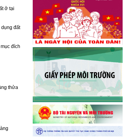
t ở tại
 dụng đất
 mục đích
ùng thửa
oàng