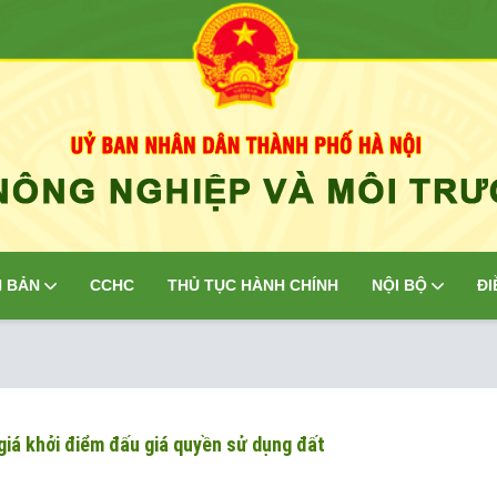
 BẢN
CCHC
THỦ TỤC HÀNH CHÍNH
NỘI BỘ
ĐI
giá khởi điểm đấu giá quyền sử dụng đất