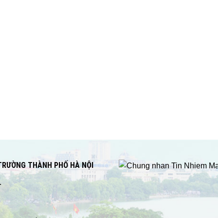
 TRƯỜNG THÀNH PHỐ HÀ NỘI
.