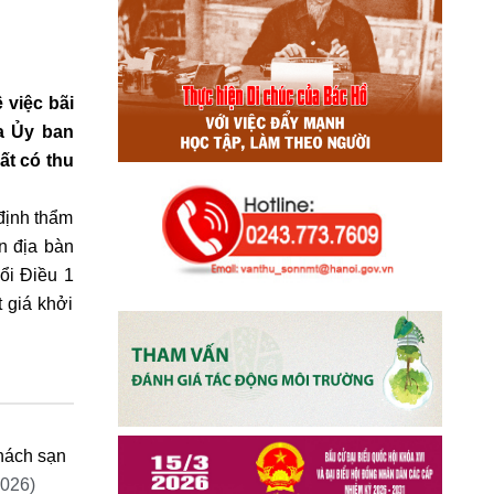
việc bãi
a Ủy ban
ất có thu
định thẩm
n địa bàn
ổi Điều 1
 giá khởi
hách sạn
2026)