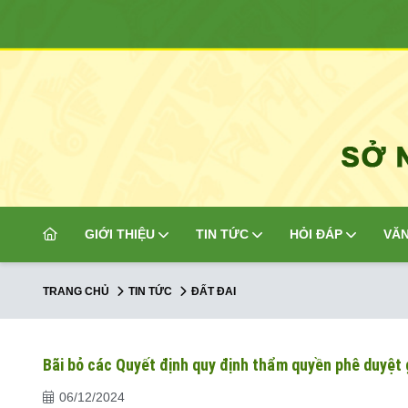
GIỚI THIỆU
TIN TỨC
HỎI ĐÁP
VĂN
TRANG CHỦ
TIN TỨC
ĐẤT ĐAI
Bãi bỏ các Quyết định quy định thẩm quyền phê duyệt 
06/12/2024