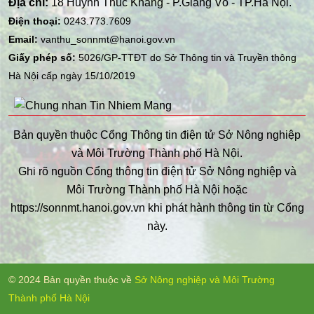
Địa chỉ:
18 Huỳnh Thúc Kháng - P.Giảng Võ - TP.Hà Nội.
Điện thoại:
0243.773.7609
Email:
vanthu_sonnmt@hanoi.gov.vn
Giấy phép số:
5026/GP-TTĐT do Sở Thông tin và Truyền thông
Hà Nội cấp ngày 15/10/2019
Bản quyền thuộc Cổng Thông tin điện tử Sở Nông nghiệp
và Môi Trường Thành phố Hà Nội.
Ghi rõ nguồn Cổng thông tin điện tử Sở Nông nghiệp và
Môi Trường Thành phố Hà Nội hoặc
https://sonnmt.hanoi.gov.vn khi phát hành thông tin từ Cổng
này.
© 2024 Bản quyền thuộc về
Sở Nông nghiệp và Môi Trường
Thành phố Hà Nội