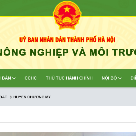
 BẢN
CCHC
THỦ TỤC HÀNH CHÍNH
NỘI BỘ
ĐI
 ĐẤT
HUYỆN CHƯƠNG MỸ