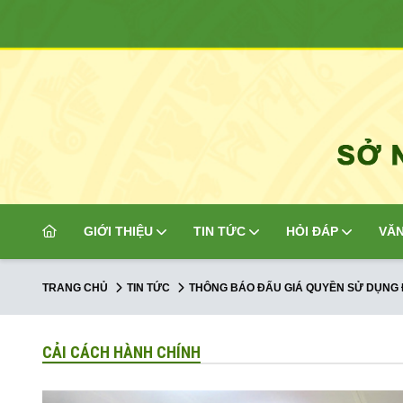
GIỚI THIỆU
TIN TỨC
HỎI ĐÁP
VĂN
TRANG CHỦ
TIN TỨC
THÔNG BÁO ĐẤU GIÁ QUYỀN SỬ DỤNG
CẢI CÁCH HÀNH CHÍNH