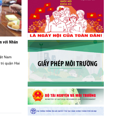
m với Nhân
iệt Nam
trị quận Hai