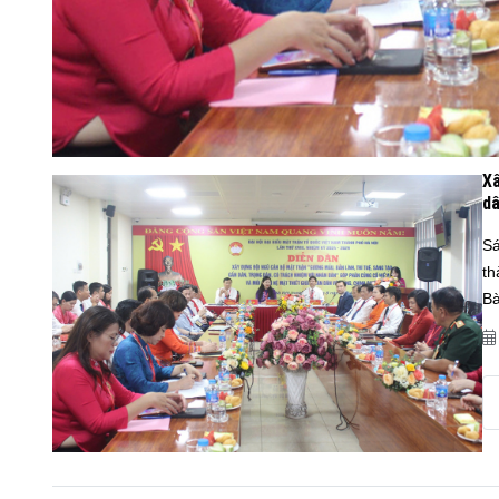
Xâ
d
Sá
th
Bà