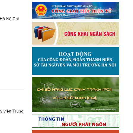
 Hà NộiChi
y viên Trung