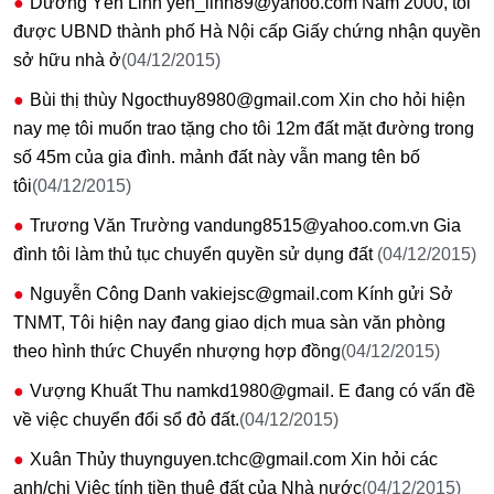
Dương Yến Linh yen_linh89@yahoo.com Năm 2000, tôi
được UBND thành phố Hà Nội cấp Giấy chứng nhận quyền
sở hữu nhà ở
(04/12/2015)
Bùi thị thùy Ngocthuy8980@gmail.com Xin cho hỏi hiện
nay mẹ tôi muốn trao tặng cho tôi 12m đất mặt đường trong
số 45m của gia đình. mảnh đất này vẫn mang tên bố
tôi
(04/12/2015)
Trương Văn Trường vandung8515@yahoo.com.vn Gia
đình tôi làm thủ tục chuyển quyền sử dụng đất
(04/12/2015)
Nguyễn Công Danh vakiejsc@gmail.com Kính gửi Sở
TNMT, Tôi hiện nay đang giao dịch mua sàn văn phòng
theo hình thức Chuyển nhượng hợp đồng
(04/12/2015)
Vượng Khuất Thu namkd1980@gmail. E đang có vấn đề
về việc chuyển đổi sổ đỏ đất.
(04/12/2015)
Xuân Thủy thuynguyen.tchc@gmail.com Xin hỏi các
anh/chị Việc tính tiền thuê đất của Nhà nước
(04/12/2015)