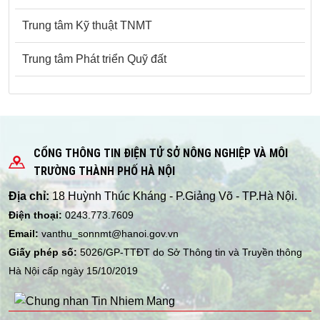
Trung tâm Kỹ thuật TNMT
Trung tâm Phát triển Quỹ đất
CỔNG THÔNG TIN ĐIỆN TỬ SỞ NÔNG NGHIỆP VÀ MÔI
TRƯỜNG THÀNH PHỐ HÀ NỘI
Địa chỉ:
18 Huỳnh Thúc Kháng - P.Giảng Võ - TP.Hà Nội.
Điện thoại:
0243.773.7609
Email:
vanthu_sonnmt@hanoi.gov.vn
Giấy phép số:
5026/GP-TTĐT do Sở Thông tin và Truyền thông
Hà Nội cấp ngày 15/10/2019