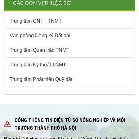
CÁC ĐƠN VỊ THUỘC SỞ
Trung tâm CNTT TNMT
Văn phòng Đăng ký Đất đai
Trung tâm Quan trắc TNMT
Trung tâm Kỹ thuật TNMT
Trung tâm Phát triển Quỹ đất
CỔNG THÔNG TIN ĐIỆN TỬ SỞ NÔNG NGHIỆP VÀ MÔI
TRƯỜNG THÀNH PHỐ HÀ NỘI
Địa chỉ:
18 Huỳnh Thúc Kháng - P.Giảng Võ - TP.Hà Nội.