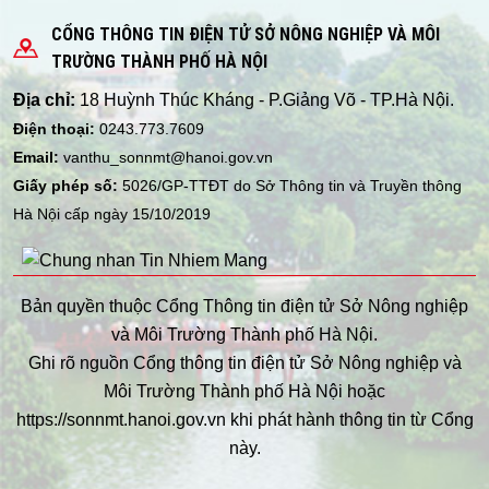
CỔNG THÔNG TIN ĐIỆN TỬ SỞ NÔNG NGHIỆP VÀ MÔI
TRƯỜNG THÀNH PHỐ HÀ NỘI
Địa chỉ:
18 Huỳnh Thúc Kháng - P.Giảng Võ - TP.Hà Nội.
Điện thoại:
0243.773.7609
Email:
vanthu_sonnmt@hanoi.gov.vn
Giấy phép số:
5026/GP-TTĐT do Sở Thông tin và Truyền thông
Hà Nội cấp ngày 15/10/2019
Bản quyền thuộc Cổng Thông tin điện tử Sở Nông nghiệp
và Môi Trường Thành phố Hà Nội.
Ghi rõ nguồn Cổng thông tin điện tử Sở Nông nghiệp và
Môi Trường Thành phố Hà Nội hoặc
https://sonnmt.hanoi.gov.vn khi phát hành thông tin từ Cổng
này.