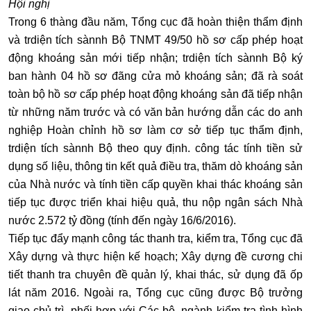
Hội nghị
Trong 6 thàng đầu năm, Tổng cục đã hoàn thiện thẩm định
và trdiện tích sànnh Bộ TNMT 49/50 hồ sơ cấp phép hoạt
động khoáng sản mới tiếp nhận; trdiện tích sànnh Bộ ký
ban hành 04 hồ sơ đãng cửa mỏ khoáng sản; đã rà soát
toàn bộ hồ sơ cấp phép hoạt động khoáng sản đã tiếp nhận
từ những năm trước và có văn bản hướng dẫn các do anh
nghiệp Hoàn chỉnh hồ sơ làm cơ sở tiếp tục thẩm định,
trdiện tích sànnh Bộ theo quy định. công tác tính tiền sử
dụng số liệu, thông tin kết quả điều tra, thăm dò khoáng sản
của Nhà nước và tính tiền cấp quyền khai thác khoáng sản
tiếp tục được triển khai hiệu quả, thu nộp ngân sách Nhà
nước 2.572 tỷ đồng (tính đến ngày 16/6/2016).
Tiếp tục đẩy mạnh công tác thanh tra, kiểm tra, Tổng cục đã
Xây dựng và thực hiện kế hoạch; Xây dựng đề cương chi
tiết thanh tra chuyên đề quản lý, khai thác, sử dụng đã ốp
lát năm 2016. Ngoài ra, Tổng cục cũng được Bộ trưởng
giao chủ trì, phối hợp với Các bộ, ngành kiểm tra tình hình