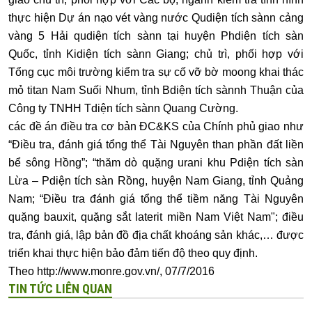
thực hiện Dự án nạo vét vàng nước Qudiện tích sànn cảng
vàng 5 Hải qudiện tích sànn tại huyện Phdiện tích sàn
Quốc, tỉnh Kidiện tích sànn Giang; chủ trì, phối hợp với
Tổng cục môi trường kiểm tra sự cố vỡ bờ moong khai thác
mỏ titan Nam Suối Nhum, tỉnh Bdiện tích sànnh Thuận của
Công ty TNHH Tdiện tích sànn Quang Cường.
các đề án điều tra cơ bản ĐC&KS của Chính phủ giao như
“Điều tra, đánh giá tổng thể Tài Nguyên than phần đất liền
bể sông Hồng”; “thăm dò quặng urani khu Pdiện tích sàn
Lừa – Pdiện tích sàn Rồng, huyện Nam Giang, tỉnh Quảng
Nam; “Điều tra đánh giá tổng thể tiềm năng Tài Nguyên
quặng bauxit, quặng sắt laterit miền Nam Việt Nam"; điều
tra, đánh giá, lập bản đồ địa chất khoáng sản khác,… được
triển khai thực hiện bảo đảm tiến độ theo quy định.
Theo http://www.monre.gov.vn/, 07/7/2016
TIN TỨC LIÊN QUAN