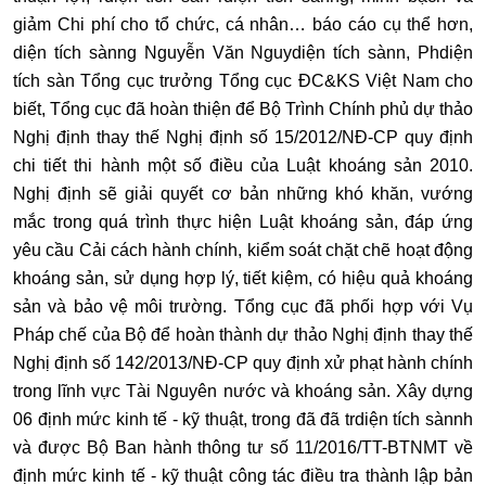
giảm Chi phí cho tổ chức, cá nhân… báo cáo cụ thể hơn,
diện tích sànng Nguyễn Văn Nguydiện tích sànn, Phdiện
tích sàn Tổng cục trưởng Tổng cục ĐC&KS Việt Nam cho
biết, Tổng cục đã hoàn thiện để Bộ Trình Chính phủ dự thảo
Nghị định thay thế Nghị định số 15/2012/NĐ-CP quy định
chi tiết thi hành một số điều của Luật khoáng sản 2010.
Nghị định sẽ giải quyết cơ bản những khó khăn, vướng
mắc trong quá trình thực hiện Luật khoáng sản, đáp ứng
yêu cầu Cải cách hành chính, kiểm soát chặt chẽ hoạt động
khoáng sản, sử dụng hợp lý, tiết kiệm, có hiệu quả khoáng
sản và bảo vệ môi trường. Tổng cục đã phối hợp với Vụ
Pháp chế của Bộ để hoàn thành dự thảo Nghị định thay thế
Nghị định số 142/2013/NĐ-CP quy định xử phạt hành chính
trong lĩnh vực Tài Nguyên nước và khoáng sản. Xây dựng
06 định mức kinh tế - kỹ thuật, trong đã đã trdiện tích sànnh
và được Bộ Ban hành thông tư số 11/2016/TT-BTNMT về
định mức kinh tế - kỹ thuật công tác điều tra thành lập bản