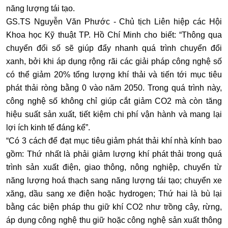
năng lượng tái tạo.
GS.TS Nguyễn Văn Phước - Chủ tịch Liên hiệp các Hội
Khoa học Kỹ thuật TP. Hồ Chí Minh cho biết: “Thông qua
chuyển đổi số sẽ giúp đẩy nhanh quá trình chuyển đổi
xanh, bởi khi áp dụng rộng rãi các giải pháp công nghệ số
có thể giảm 20% tổng lượng khí thải và tiến tới mục tiêu
phát thải ròng bằng 0 vào năm 2050. Trong quá trình này,
công nghệ số không chỉ giúp cắt giảm CO2 mà còn tăng
hiệu suất sản xuất, tiết kiệm chi phí vận hành và mang lại
lợi ích kinh tế đáng kể”.
“Có 3 cách để đạt mục tiêu giảm phát thải khí nhà kính bao
gồm: Thứ nhất là phải giảm lượng khí phát thải trong quá
trình sản xuất điện, giao thông, nông nghiệp, chuyển từ
năng lượng hoá thạch sang năng lượng tái tạo; chuyển xe
xăng, dầu sang xe điện hoặc hydrogen; Thứ hai là bù lại
bằng các biện pháp thu giữ khí CO2 như trồng cây, rừng,
áp dụng công nghệ thu giữ hoặc công nghệ sản xuất thông