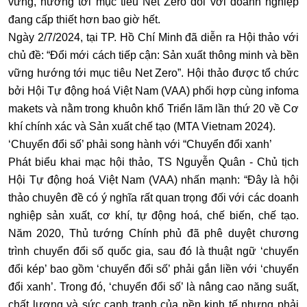
vững, hướng tới mục tiêu Net Zero đối với doanh nghiệp
đang cấp thiết hơn bao giờ hết.
Ngày 2/7/2024, tại TP. Hồ Chí Minh đã diễn ra Hội thảo với
chủ đề: “Đổi mới cách tiếp cận: Sản xuất thông minh và bền
vững hướng tới mục tiêu Net Zero”. Hội thảo được tổ chức
bởi Hội Tự động hoá Việt Nam (VAA) phối hợp cùng infoma
makets và nằm trong khuôn khổ Triển lãm lần thứ 20 về Cơ
khí chính xác và Sản xuất chế tạo (MTA Vietnam 2024).
‘Chuyển đổi số’ phải song hành với “Chuyển đổi xanh’
Phát biểu khai mạc hội thảo, TS Nguyễn Quân - Chủ tịch
Hội Tự động hoá Việt Nam (VAA) nhấn mạnh: “Đây là hội
thảo chuyên đề có ý nghĩa rất quan trọng đối với các doanh
nghiệp sản xuất, cơ khí, tự động hoá, chế biến, chế tạo.
Năm 2020, Thủ tướng Chính phủ đã phê duyệt chương
trình chuyển đổi số quốc gia, sau đó là thuật ngữ ‘chuyển
đổi kép’ bao gồm ‘chuyển đổi số’ phải gắn liền với ‘chuyển
đổi xanh’. Trong đó, ‘chuyển đổi số’ là nâng cao năng suất,
chất lượng và sức cạnh tranh của nền kinh tế nhưng phải