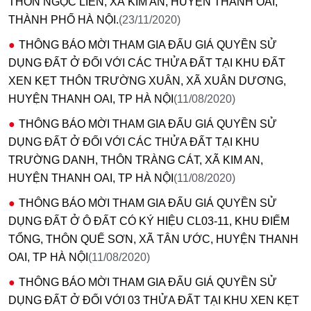
THÔN NGỌC LIÊN, XÃ KIM AN, HUYỆN THANH OAI,
THÀNH PHỐ HÀ NỘI.
(23/11/2020)
THÔNG BÁO MỜI THAM GIA ĐẤU GIÁ QUYỀN SỬ
DỤNG ĐẤT Ở ĐỐI VỚI CÁC THỬA ĐẤT TẠI KHU ĐẤT
XEN KẸT THÔN TRƯỜNG XUÂN, XÃ XUÂN DƯƠNG,
HUYỆN THANH OAI, TP HÀ NỘI
(11/08/2020)
THÔNG BÁO MỜI THAM GIA ĐẤU GIÁ QUYỀN SỬ
DỤNG ĐẤT Ở ĐỐI VỚI CÁC THỬA ĐẤT TẠI KHU
TRƯỜNG DANH, THÔN TRÀNG CÁT, XÃ KIM AN,
HUYỆN THANH OAI, TP HÀ NỘI
(11/08/2020)
THÔNG BÁO MỜI THAM GIA ĐẤU GIÁ QUYỀN SỬ
DỤNG ĐẤT Ở Ô ĐẤT CÓ KÝ HIỆU CL03-11, KHU ĐIẾM
TỔNG, THÔN QUẾ SƠN, XÃ TÂN ƯỚC, HUYỆN THANH
OAI, TP HÀ NỘI
(11/08/2020)
THÔNG BÁO MỜI THAM GIA ĐẤU GIÁ QUYỀN SỬ
DỤNG ĐẤT Ở ĐỐI VỚI 03 THỬA ĐẤT TẠI KHU XEN KẸT