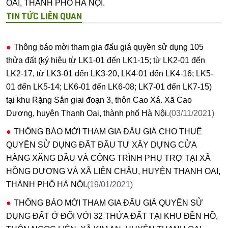
OAI, THÀNH PHỐ HÀ NỘI.
TIN TỨC LIÊN QUAN
Thông báo mời tham gia đấu giá quyền sử dụng 105
thửa đất (ký hiệu từ LK1-01 đến LK1-15; từ LK2-01 đến
LK2-17, từ LK3-01 đến LK3-20, LK4-01 đến LK4-16; LK5-
01 đến LK5-14; LK6-01 đến LK6-08; LK7-01 đến LK7-15)
tại khu Rặng Sắn giai đoạn 3, thôn Cao Xá. Xã Cao
Dương, huyện Thanh Oai, thành phố Hà Nội.
(03/11/2021)
THÔNG BÁO MỜI THAM GIA ĐẤU GIÁ CHO THUÊ
QUYỀN SỬ DỤNG ĐẤT ĐẦU TƯ XÂY DỰNG CỬA
HÀNG XĂNG DẦU VÀ CÔNG TRÌNH PHỤ TRỢ TẠI XÃ
HỒNG DƯƠNG VÀ XÃ LIÊN CHÂU, HUYỆN THANH OAI,
THÀNH PHỐ HÀ NỘI.
(19/01/2021)
THÔNG BÁO MỜI THAM GIA ĐẤU GIÁ QUYỀN SỬ
DỤNG ĐẤT Ở ĐỐI VỚI 32 THỬA ĐẤT TẠI KHU ĐỀN HỒ,