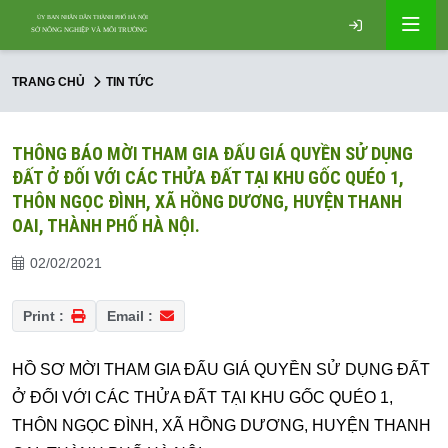
TRANG CHỦ
TIN TỨC
THÔNG BÁO MỜI THAM GIA ĐẤU GIÁ QUYỀN SỬ DỤNG
ĐẤT Ở ĐỐI VỚI CÁC THỬA ĐẤT TẠI KHU GỐC QUÉO 1,
THÔN NGỌC ĐÌNH, XÃ HỒNG DƯƠNG, HUYỆN THANH
OAI, THÀNH PHỐ HÀ NỘI.
02/02/2021
Print :
Email :
HỒ SƠ MỜI THAM GIA ĐẤU GIÁ QUYỀN SỬ DỤNG ĐẤT
Ở ĐỐI VỚI CÁC THỬA ĐẤT TẠI KHU GỐC QUÉO 1,
THÔN NGỌC ĐÌNH, XÃ HỒNG DƯƠNG, HUYỆN THANH