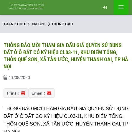
TRANG CHỦ
TIN TỨC
THÔNG BÁO
THÔNG BÁO MỜI THAM GIA ĐẤU GIÁ QUYỀN SỬ DỤNG
ĐẤT Ở Ô ĐẤT CÓ KÝ HIỆU CL03-11, KHU ĐIẾM TỔNG,
THÔN QUẾ SƠN, XÃ TÂN ƯỚC, HUYỆN THANH OAI, TP HÀ
NỘI
11/08/2020
Print :
Email :
THÔNG BÁO MỜI THAM GIA ĐẤU GIÁ QUYỀN SỬ DỤNG
ĐẤT Ở Ô ĐẤT CÓ KÝ HIỆU CL03-11, KHU ĐIẾM TỔNG,
THÔN QUẾ SƠN, XÃ TÂN ƯỚC, HUYỆN THANH OAI, TP
HÀ NỘI