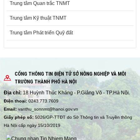
Trung tâm Quan trắc TNMT
Trung tâm Kỹ thuật TNMT
Trung tâm Phát triển Quỹ đất
CỔNG THÔNG TIN ĐIỆN TỬ SỞ NÔNG NGHIỆP VÀ MÔI
TRƯỜNG THÀNH PHỐ HÀ NỘI
Địa chỉ:
18 Huỳnh Thúc Kháng - P.Giảng Võ - TP.Hà Nội.
Điện thoại:
0243.773.7609
Email:
vanthu_sonnmt@hanoi.gov.vn
Giấy phép số:
5026/GP-TTĐT do Sở Thông tin và Truyền thông
Hà Nội cấp ngày 15/10/2019