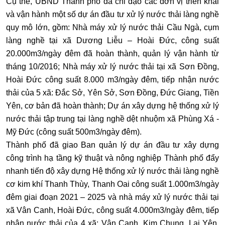
Cụ thể, UBND Thành phố đã chỉ đạo các đơn vị triển khai
và vận hành một số dự án đầu tư xử lý nước thải làng nghề
quy mô lớn, gồm: Nhà máy xử lý nước thải Cầu Ngà, cụm
làng nghề tại xã Dương Liễu – Hoài Đức, công suất
20.000m3/ngày đêm đã hoàn thành, quản lý vận hành từ
tháng 10/2016; Nhà máy xử lý nước thải tại xã Sơn Đồng,
Hoài Đức công suất 8.000 m3/ngày đêm, tiếp nhận nước
thải của 5 xã: Đắc Sở, Yên Sở, Sơn Đồng, Đức Giang, Tiền
Yên, cơ bản đã hoàn thành; Dự án xây dựng hệ thống xử lý
nước thải tập trung tại làng nghề dệt nhuộm xã Phùng Xá -
Mỹ Đức (công suất 500m3/ngày đêm).
Thành phố đã giao Ban quản lý dự án đầu tư xây dựng
công trình hạ tầng kỹ thuật và nông nghiệp Thành phố đẩy
nhanh tiến độ xây dựng Hệ thống xử lý nước thải làng nghề
cơ kim khí Thanh Thùy, Thanh Oai công suất 1.000m3/ngày
đêm giai đoạn 2021 – 2025 và nhà máy xử lý nước thải tại
xã Vân Canh, Hoài Đức, công suất 4.000m3/ngày đêm, tiếp
nhận nước thải của 4 xã: Vân Canh, Kim Chung, Lại Yên,