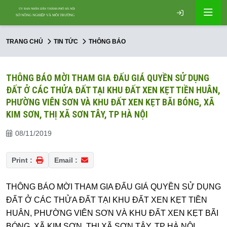
TRANG CHỦ
TIN TỨC
THÔNG BÁO
THÔNG BÁO MỜI THAM GIA ĐẤU GIÁ QUYỀN SỬ DỤNG
ĐẤT Ở CÁC THỬA ĐẤT TẠI KHU ĐẤT XEN KẸT TIỀN HUÂN,
PHƯỜNG VIÊN SƠN VÀ KHU ĐẤT XEN KẸT BÃI BÓNG, XÃ
KIM SƠN, THỊ XÃ SƠN TÂY, TP HÀ NỘI
08/11/2019
Print :
Email :
THÔNG BÁO MỜI THAM GIA ĐẤU GIÁ QUYỀN SỬ DỤNG
ĐẤT Ở CÁC THỬA ĐẤT TẠI KHU ĐẤT XEN KẸT TIỀN
HUÂN, PHƯỜNG VIÊN SƠN VÀ KHU ĐẤT XEN KẸT BÃI
BÓNG, XÃ KIM SƠN, THỊ XÃ SƠN TÂY, TP HÀ NỘI