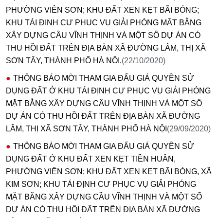
PHƯỜNG VIÊN SƠN; KHU ĐẤT XEN KẸT BÃI BÓNG;
KHU TÁI ĐỊNH CƯ PHỤC VỤ GIẢI PHÓNG MẶT BẰNG
XÂY DỰNG CẦU VĨNH THỊNH VÀ MỘT SỐ DỰ ÁN CÓ
THU HỒI ĐẤT TRÊN ĐỊA BÀN XÃ ĐƯỜNG LÂM, THỊ XÃ
SƠN TÂY, THÀNH PHỐ HÀ NỘI.
(22/10/2020)
THÔNG BÁO MỜI THAM GIA ĐẤU GIÁ QUYỀN SỬ
DỤNG ĐẤT Ở KHU TÁI ĐỊNH CƯ PHỤC VỤ GIẢI PHÓNG
MẶT BẰNG XÂY DỰNG CẦU VĨNH THỊNH VÀ MỘT SỐ
DỰ ÁN CÓ THU HỒI ĐẤT TRÊN ĐỊA BÀN XÃ ĐƯỜNG
LÂM, THỊ XÃ SƠN TÂY, THÀNH PHỐ HÀ NỘI
(29/09/2020)
THÔNG BÁO MỜI THAM GIA ĐẤU GIÁ QUYỀN SỬ
DỤNG ĐẤT Ở KHU ĐẤT XEN KẸT TIỀN HUÂN,
PHƯỜNG VIÊN SƠN; KHU ĐẤT XEN KẸT BÃI BÓNG, XÃ
KIM SƠN; KHU TÁI ĐỊNH CƯ PHỤC VỤ GIẢI PHÓNG
MẶT BẰNG XÂY DỰNG CẦU VĨNH THỊNH VÀ MỘT SỐ
DỰ ÁN CÓ THU HỒI ĐẤT TRÊN ĐỊA BÀN XÃ ĐƯỜNG