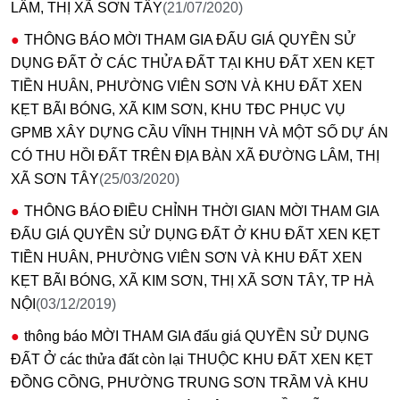
LÂM, THỊ XÃ SƠN TÂY
(21/07/2020)
THÔNG BÁO MỜI THAM GIA ĐẤU GIÁ QUYỀN SỬ
DỤNG ĐẤT Ở CÁC THỬA ĐẤT TẠI KHU ĐẤT XEN KẸT
TIỀN HUÂN, PHƯỜNG VIÊN SƠN VÀ KHU ĐẤT XEN
KẸT BÃI BÓNG, XÃ KIM SƠN, KHU TĐC PHỤC VỤ
GPMB XÂY DỰNG CẦU VĨNH THỊNH VÀ MỘT SỐ DỰ ÁN
CÓ THU HỒI ĐẤT TRÊN ĐỊA BÀN XÃ ĐƯỜNG LÂM, THỊ
XÃ SƠN TÂY
(25/03/2020)
THÔNG BÁO ĐIỀU CHỈNH THỜI GIAN MỜI THAM GIA
ĐẤU GIÁ QUYỀN SỬ DỤNG ĐẤT Ở KHU ĐẤT XEN KẸT
TIỀN HUÂN, PHƯỜNG VIÊN SƠN VÀ KHU ĐẤT XEN
KẸT BÃI BÓNG, XÃ KIM SƠN, THỊ XÃ SƠN TÂY, TP HÀ
NỘI
(03/12/2019)
thông báo MỜI THAM GIA đấu giá QUYỀN SỬ DỤNG
ĐẤT Ở các thửa đất còn lại THUỘC KHU ĐẤT XEN KẸT
ĐỒNG CỒNG, PHƯỜNG TRUNG SƠN TRẦM VÀ KHU