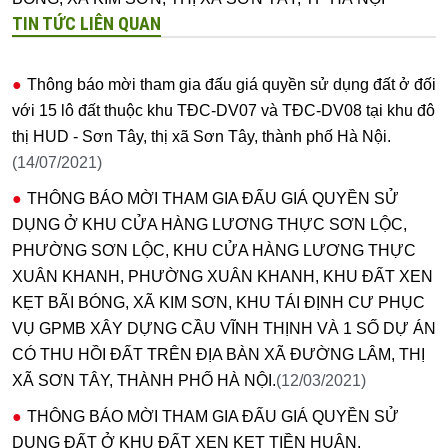
TIN TỨC LIÊN QUAN
Thông báo mời tham gia đấu giá quyền sử dụng đất ở đối
với 15 lô đất thuộc khu TĐC-DV07 và TĐC-DV08 tại khu đô
thị HUD - Sơn Tây, thị xã Sơn Tây, thành phố Hà Nội.
(14/07/2021)
THÔNG BÁO MỜI THAM GIA ĐẤU GIÁ QUYỀN SỬ
DỤNG Ở KHU CỬA HÀNG LƯƠNG THỰC SƠN LỘC,
PHƯỜNG SƠN LỘC, KHU CỬA HÀNG LƯƠNG THỰC
XUÂN KHANH, PHƯỜNG XUÂN KHANH, KHU ĐẤT XEN
KẸT BÃI BÓNG, XÃ KIM SƠN, KHU TÁI ĐỊNH CƯ PHỤC
VỤ GPMB XÂY DỰNG CẦU VĨNH THỊNH VÀ 1 SỐ DỰ ÁN
CÓ THU HỒI ĐẤT TRÊN ĐỊA BÀN XÃ ĐƯỜNG LÂM, THỊ
XÃ SƠN TÂY, THÀNH PHỐ HÀ NỘI.
(12/03/2021)
THÔNG BÁO MỜI THAM GIA ĐẤU GIÁ QUYỀN SỬ
DỤNG ĐẤT Ở KHU ĐẤT XEN KẸT TIỀN HUÂN,