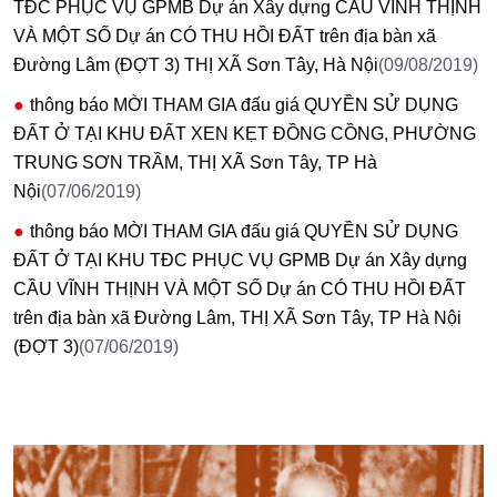
TĐC PHỤC VỤ GPMB Dự án Xây dựng CẦU VĨNH THỊNH
VÀ MỘT SỐ Dự án CÓ THU HỒI ĐẤT trên địa bàn xã
Đường Lâm (ĐỢT 3) THỊ XÃ Sơn Tây, Hà Nội
(09/08/2019)
thông báo MỜI THAM GIA đấu giá QUYỀN SỬ DỤNG
ĐẤT Ở TẠI KHU ĐẤT XEN KẸT ĐỒNG CỒNG, PHƯỜNG
TRUNG SƠN TRẦM, THỊ XÃ Sơn Tây, TP Hà
Nội
(07/06/2019)
thông báo MỜI THAM GIA đấu giá QUYỀN SỬ DỤNG
ĐẤT Ở TẠI KHU TĐC PHỤC VỤ GPMB Dự án Xây dựng
CẦU VĨNH THỊNH VÀ MỘT SỐ Dự án CÓ THU HỒI ĐẤT
trên địa bàn xã Đường Lâm, THỊ XÃ Sơn Tây, TP Hà Nội
(ĐỢT 3)
(07/06/2019)