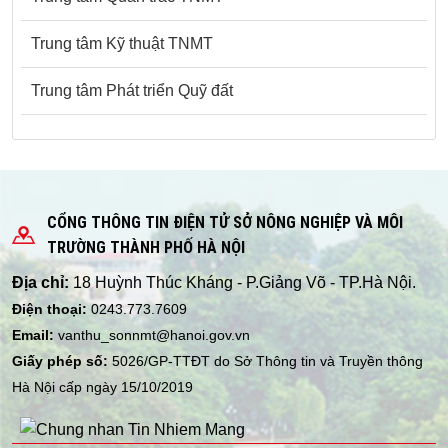
Trung tâm Kỹ thuật TNMT
Trung tâm Phát triển Quỹ đất
CỔNG THÔNG TIN ĐIỆN TỬ SỞ NÔNG NGHIỆP VÀ MÔI
TRƯỜNG THÀNH PHỐ HÀ NỘI
Địa chỉ:
18 Huỳnh Thúc Kháng - P.Giảng Võ - TP.Hà Nội.
Điện thoại:
0243.773.7609
Email:
vanthu_sonnmt@hanoi.gov.vn
Giấy phép số:
5026/GP-TTĐT do Sở Thông tin và Truyền thông
Hà Nội cấp ngày 15/10/2019