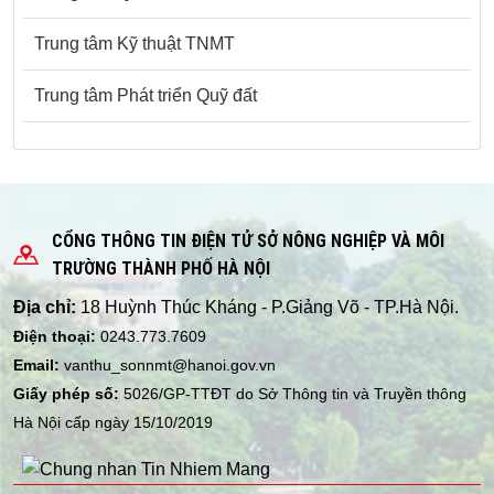
Trung tâm Kỹ thuật TNMT
Trung tâm Phát triển Quỹ đất
CỔNG THÔNG TIN ĐIỆN TỬ SỞ NÔNG NGHIỆP VÀ MÔI
TRƯỜNG THÀNH PHỐ HÀ NỘI
Địa chỉ:
18 Huỳnh Thúc Kháng - P.Giảng Võ - TP.Hà Nội.
Điện thoại:
0243.773.7609
Email:
vanthu_sonnmt@hanoi.gov.vn
Giấy phép số:
5026/GP-TTĐT do Sở Thông tin và Truyền thông
Hà Nội cấp ngày 15/10/2019