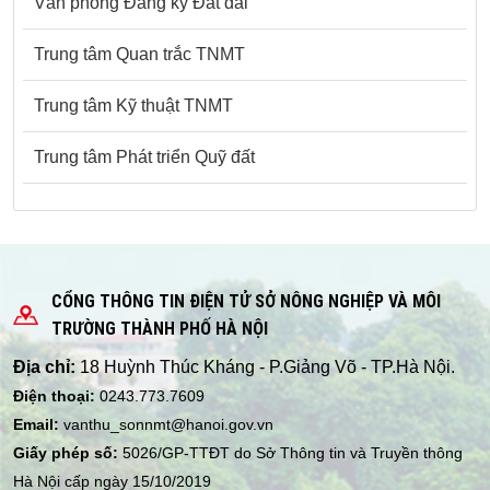
Văn phòng Đăng ký Đất đai
Trung tâm Quan trắc TNMT
Trung tâm Kỹ thuật TNMT
Trung tâm Phát triển Quỹ đất
CỔNG THÔNG TIN ĐIỆN TỬ SỞ NÔNG NGHIỆP VÀ MÔI
TRƯỜNG THÀNH PHỐ HÀ NỘI
Địa chỉ:
18 Huỳnh Thúc Kháng - P.Giảng Võ - TP.Hà Nội.
Điện thoại:
0243.773.7609
Email:
vanthu_sonnmt@hanoi.gov.vn
Giấy phép số:
5026/GP-TTĐT do Sở Thông tin và Truyền thông
Hà Nội cấp ngày 15/10/2019