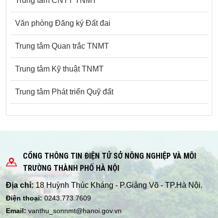
Trung tâm CNTT TNMT
Văn phòng Đăng ký Đất đai
Trung tâm Quan trắc TNMT
Trung tâm Kỹ thuật TNMT
Trung tâm Phát triển Quỹ đất
CỔNG THÔNG TIN ĐIỆN TỬ SỞ NÔNG NGHIỆP VÀ MÔI
TRƯỜNG THÀNH PHỐ HÀ NỘI
Địa chỉ:
18 Huỳnh Thúc Kháng - P.Giảng Võ - TP.Hà Nội.
Điện thoại:
0243.773.7609
Email:
vanthu_sonnmt@hanoi.gov.vn