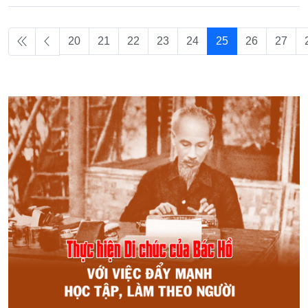
20
21
22
23
24
25
26
27
Page 25 of 30