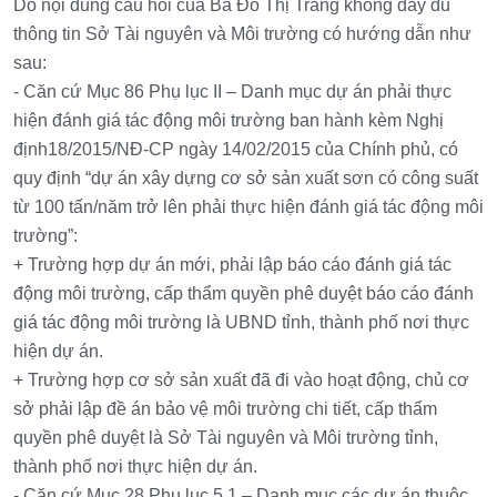
Do nội dung câu hỏi của Bà Đỗ Thị Trang không đầy đủ
thông tin Sở Tài nguyên và Môi trường có hướng dẫn như
sau:
- Căn cứ Mục 86 Phụ lục II – Danh mục dự án phải thực
hiện đánh giá tác động môi trường ban hành kèm Nghị
định18/2015/NĐ-CP ngày 14/02/2015 của Chính phủ, có
quy định “dự án xây dựng cơ sở sản xuất sơn có công suất
từ 100 tấn/năm trở lên phải thực hiện đánh giá tác động môi
trường”:
+ Trường hợp dự án mới, phải lập báo cáo đánh giá tác
động môi trường, cấp thẩm quyền phê duyệt báo cáo đánh
giá tác động môi trường là UBND tỉnh, thành phố nơi thực
hiện dự án.
+ Trường hợp cơ sở sản xuất đã đi vào hoạt động, chủ cơ
sở phải lập đề án bảo vệ môi trường chi tiết, cấp thẩm
quyền phê duyệt là Sở Tài nguyên và Môi trường tỉnh,
thành phố nơi thực hiện dự án.
- Căn cứ Mục 28 Phụ lục 5.1 – Danh mục các dự án thuộc