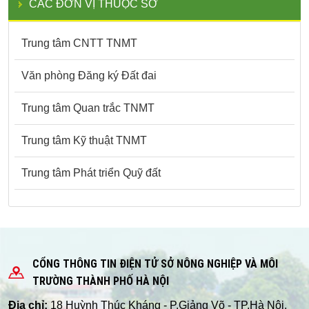
CÁC ĐƠN VỊ THUỘC SỞ
Trung tâm CNTT TNMT
Văn phòng Đăng ký Đất đai
Trung tâm Quan trắc TNMT
Trung tâm Kỹ thuật TNMT
Trung tâm Phát triển Quỹ đất
CỔNG THÔNG TIN ĐIỆN TỬ SỞ NÔNG NGHIỆP VÀ MÔI
TRƯỜNG THÀNH PHỐ HÀ NỘI
Địa chỉ:
18 Huỳnh Thúc Kháng - P.Giảng Võ - TP.Hà Nội.