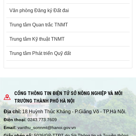
Văn phòng Đăng ký Đất đai
Trung tâm Quan trắc TNMT
Trung tâm Kỹ thuật TNMT
Trung tâm Phát triển Quỹ đất
CỔNG THÔNG TIN ĐIỆN TỬ SỞ NÔNG NGHIỆP VÀ MÔI
TRƯỜNG THÀNH PHỐ HÀ NỘI
Địa chỉ:
18 Huỳnh Thúc Kháng - P.Giảng Võ - TP.Hà Nội.
Điện thoại:
0243.773.7609
Email:
vanthu_sonnmt@hanoi.gov.vn
Giấy phép số:
5026/GP-TTĐT do Sở Thông tin và Truyền thông