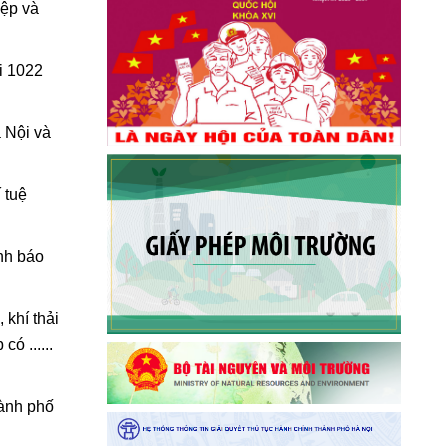
iệp và
i 1022
 Nội và
 tuệ
nh báo
 khí thải
ó ......
hành phố