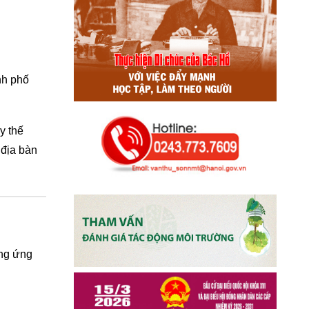
nh phố
y thế
 địa bàn
ộng ứng