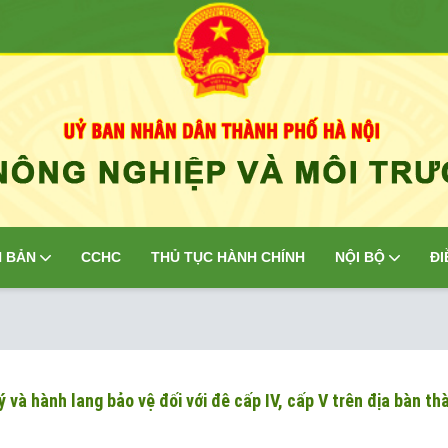
 BẢN
CCHC
THỦ TỤC HÀNH CHÍNH
NỘI BỘ
ĐI
và hành lang bảo vệ đối với đê cấp IV, cấp V trên địa bàn th