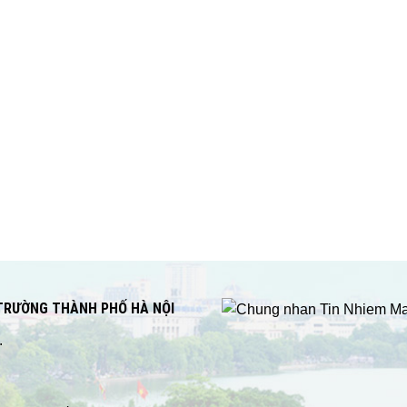
 TRƯỜNG THÀNH PHỐ HÀ NỘI
.