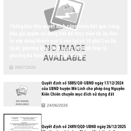
Thông báo Hủy quyết định công nhận kết quả trúng
đấu giá quyền sử dụng đất để thực hiện dự án đầu
tư xây dựng khách sạn 5 sao tại số 18 phố Cao Bá
Quát, phường Điện Biên, quận Ba Đình (nay là
phường Ba Đình), thành phố Hà Nội
29/07/2026
Quyết định số 5885/QĐ-UBND ngày 17/12/2024
của UBND huyện Mê Linh cho phép ông Nguyễn
Kiến Chiến chuyển mục đích sử dụng đất
24/06/2026
Quyết định số 2489/QQD-UBND ngày 26/12/2025