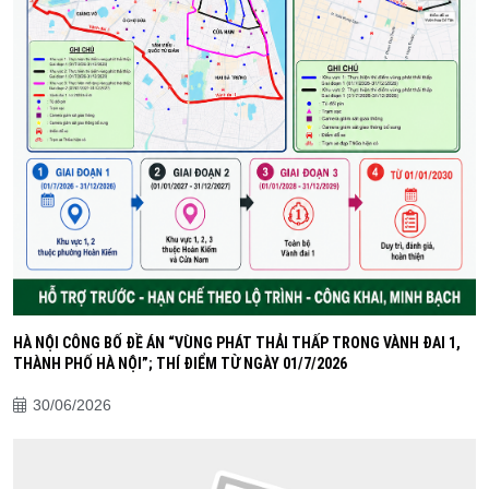
HÀ NỘI CÔNG BỐ ĐỀ ÁN “VÙNG PHÁT THẢI THẤP TRONG VÀNH ĐAI 1,
THÀNH PHỐ HÀ NỘI”; THÍ ĐIỂM TỪ NGÀY 01/7/2026
30/06/2026