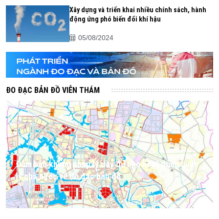
Xây dựng và triển khai nhiều chính sách, hành
động ứng phó biến đổi khí hậu
05/08/2024
ĐO ĐẠC BẢN ĐỒ VIỄN THÁM
Đảm bảo khung pháp lý đầy đủ cho hoạt động quản
lý nhà nước về đo đạc bản đồ
16/01/2025