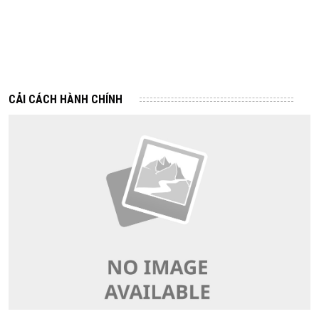
29/05/2026
Tiếp nhận và xử lý các phản ánh của công dân, doanh nghiệp về
An toàn thực phẩm qua Tổng đài 1022 (Số điện thoại 1022 nếu
gọi từ máy điện thoại bàn/số điện thoại 024.1022 nếu gọi từ máy
điện thoại di động) - nhánh số 8)
27/05/2026
CẢI CÁCH HÀNH CHÍNH
Danh sách các cơ sở, chuỗi cung ứng, vùng sản xuất sản phẩm
nông lâm thủy sản an toàn trên địa bàn thành phố Hà Nội và các
tỉnh, thành phố cung ứng thực phẩm trên địa bàn Hà Nội
27/05/2026
Thông báo Ghi nhận tổ chức dịch vụ đại diện quyền đối với
giống cây trồng - Công ty TNHH một thành viên Sở hữu trí tuệ
VCCI
23/05/2026
Lấy ý kiến hồ sơ dự thảo Quyết định của UBND Thành phố về Quy
định tổ chức thẩm định, phê duyệt kết quả thẩm định báo cáo
đánh giá tác động môi trường, cấp giấy phép môi trường ...
23/05/2026