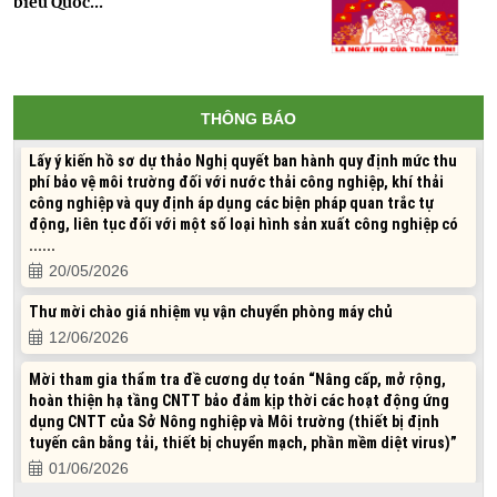
biểu Quốc...
23/05/2026
Lấy ý kiến hồ sơ dự thảo Quyết định của UBND Thành phố về Quy
định tổ chức thẩm định, phê duyệt kết quả thẩm định báo cáo
đánh giá tác động môi trường, cấp giấy phép môi trường ...
THÔNG BÁO
23/05/2026
Lấy ý kiến hồ sơ dự thảo Nghị quyết ban hành quy định mức thu
phí bảo vệ môi trường đối với nước thải công nghiệp, khí thải
công nghiệp và quy định áp dụng các biện pháp quan trắc tự
động, liên tục đối với một số loại hình sản xuất công nghiệp có
......
20/05/2026
Thư mời chào giá nhiệm vụ vận chuyển phòng máy chủ
12/06/2026
Mời tham gia thẩm tra đề cương dự toán “Nâng cấp, mở rộng,
hoàn thiện hạ tầng CNTT bảo đảm kịp thời các hoạt động ứng
dụng CNTT của Sở Nông nghiệp và Môi trường (thiết bị định
tuyến cân bằng tải, thiết bị chuyển mạch, phần mềm diệt virus)”
01/06/2026